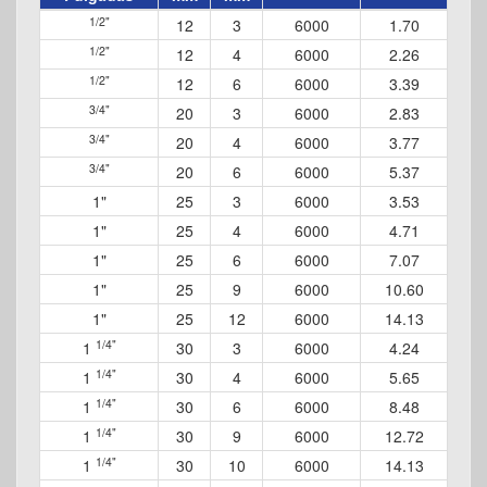
1/2"
12
3
6000
1.70
1/2"
12
4
6000
2.26
1/2"
12
6
6000
3.39
3/4"
20
3
6000
2.83
3/4"
20
4
6000
3.77
3/4"
20
6
6000
5.37
1"
25
3
6000
3.53
1"
25
4
6000
4.71
1"
25
6
6000
7.07
1"
25
9
6000
10.60
1"
25
12
6000
14.13
1/4"
1
30
3
6000
4.24
1/4"
1
30
4
6000
5.65
1/4"
1
30
6
6000
8.48
1/4"
1
30
9
6000
12.72
1/4"
1
30
10
6000
14.13